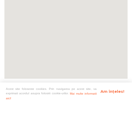
Acest site foloseste cookies. Prin navigarea pe acest site, va
Am înțeles!
exprimati acordul asupra folosirii cookie-urilor.
Mai multe informatii
aici!
Prețurile autovehiculelor includ TVA. Acestea pot să varieze
în funcție de promoțiile disponibile în anumite perioade.
Confirmați prețurile finale și disponibilitatea dotărilor
standard și opționale la distribuitorul ales.
Imaginile afișate au caracter ilustrativ.
Primele de asigurare, indiferent de tipul lor, nu sunt