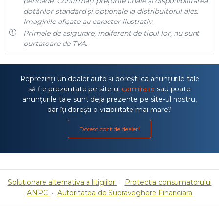
perioade. Confirmați prețurile finale și disponibilitatea
dotărilor standard și opționale la distribuitorul ales.
Imaginile afișate au caracter ilustrativ.
Primele de asigurare, indiferent de tipul lor, nu sunt
purtatoare de TVA.
Reprezinți un dealer auto și dorești ca anunțurile tale
să fie prezentate pe site-ul
carmira.ro
sau poate
anunțurile tale sunt deja prezente pe site-ul nostru,
dar îți dorești o vizibilitate mai mare?
Doresc cont de dealer!
Solutionare alternativa a litigiilor
·
Protectia consumatorului
ANPC
·
Autoritatea de Supraveghere Financiara