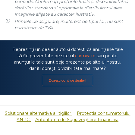
perioade. Confirmați prețurile finale și disponibilitatea
dotărilor standard și opționale la distribuitorul ales.
Imaginile afișate au caracter ilustrativ.
Primele de asigurare, indiferent de tipul lor, nu sunt
purtatoare de TVA.
Reprezinți un dealer auto și dorești ca anunțurile tale
să fie prezentate pe site-ul
carmira.ro
sau poate
anunțurile tale sunt deja prezente pe site-ul nostru,
dar îți dorești o vizibilitate mai mare?
Doresc cont de dealer!
Solutionare alternativa a litigiilor
·
Protectia consumatorului
ANPC
·
Autoritatea de Supraveghere Financiara