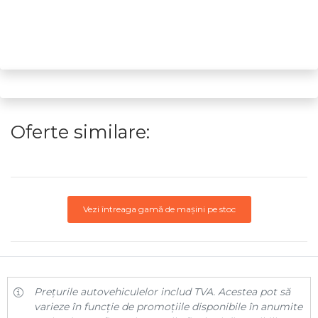
Oferte similare:
Vezi întreaga gamă de mașini pe stoc
Prețurile autovehiculelor includ TVA. Acestea pot să
varieze în funcție de promoțiile disponibile în anumite