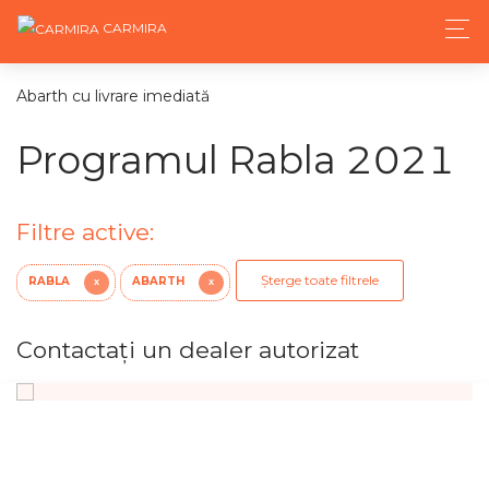
CARMIRA
Abarth cu livrare imediată
Programul Rabla 2021
Filtre active:
Șterge toate filtrele
RABLA
ABARTH
X
X
Contactaţi un dealer autorizat