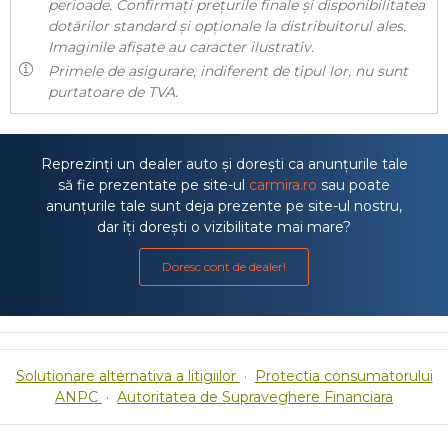
perioade. Confirmați prețurile finale și disponibilitatea
dotărilor standard și opționale la distribuitorul ales.
Imaginile afișate au caracter ilustrativ.
Primele de asigurare, indiferent de tipul lor, nu sunt
purtatoare de TVA.
Reprezinți un dealer auto și dorești ca anunțurile tale
să fie prezentate pe site-ul
carmira.ro
sau poate
anunțurile tale sunt deja prezente pe site-ul nostru,
dar îți dorești o vizibilitate mai mare?
Doresc cont de dealer!
Solutionare alternativa a litigiilor
·
Protectia consumatorului
ANPC
·
Autoritatea de Supraveghere Financiara