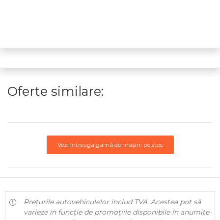
Oferte similare:
Vezi întreaga gamă de mașini pe stoc
Prețurile autovehiculelor includ TVA. Acestea pot să
varieze în funcție de promoțiile disponibile în anumite