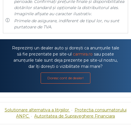
perioade. Confirmați prețurile finale și disponibilitatea
dotărilor standard și opționale la distribuitorul ales.
Imaginile afișate au caracter ilustrativ.
Primele de asigurare, indiferent de tipul lor, nu sunt
purtatoare de TVA.
Reprezinți un dealer auto și dorești ca anunțurile tale
să fie prezentate pe site-ul
carmira.ro
sau poate
anunțurile tale sunt deja prezente pe site-ul nostru,
dar îți dorești o vizibilitate mai mare?
Doresc cont de dealer!
Solutionare alternativa a litigiilor
·
Protectia consumatorului
ANPC
·
Autoritatea de Supraveghere Financiara