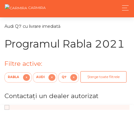
CARMIRA
Audi Q7 cu livrare imediată
Programul Rabla 2021
Filtre active:
Șterge toate filtrele
RABLA
AUDI
Q7
X
X
X
Contactaţi un dealer autorizat