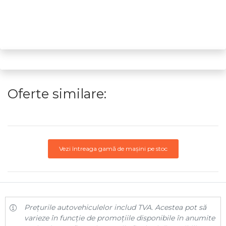
Oferte similare:
Vezi întreaga gamă de mașini pe stoc
Prețurile autovehiculelor includ TVA. Acestea pot să
varieze în funcție de promoțiile disponibile în anumite