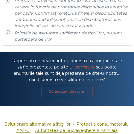
Prețurile autovehiculelor includ TVA. Acestea pot să
varieze în funcție de promoțiile disponibile în anumite
perioade. Confirmați prețurile finale și disponibilitatea
dotărilor standard și opționale la distribuitorul ales.
Imaginile afișate au caracter ilustrativ.
Primele de asigurare, indiferent de tipul lor, nu sunt
purtatoare de TVA.
Reprezinți un dealer auto și dorești ca anunțurile tale
să fie prezentate pe site-ul
carmira.ro
sau poate
anunțurile tale sunt deja prezente pe site-ul nostru,
dar îți dorești o vizibilitate mai mare?
Doresc cont de dealer!
Solutionare alternativa a litigiilor
·
Protectia consumatorului
ANPC
·
Autoritatea de Supraveghere Financiara