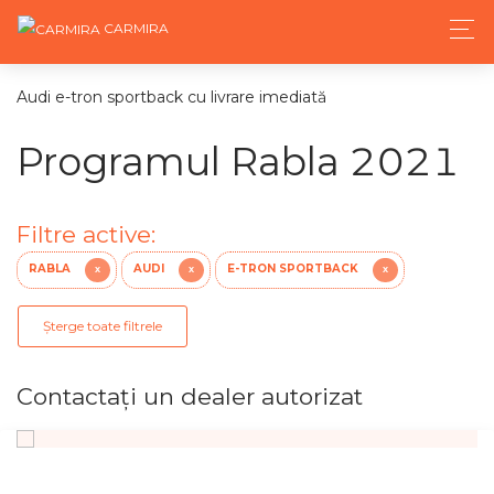
CARMIRA
Audi e-tron sportback cu livrare imediată
Programul Rabla 2021
Filtre active:
RABLA
AUDI
E-TRON SPORTBACK
X
X
X
Șterge toate filtrele
Contactaţi un dealer autorizat