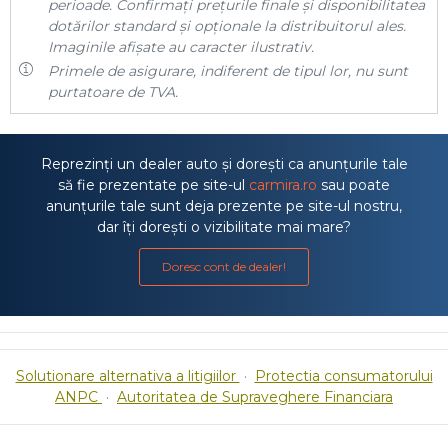
perioade. Confirmați prețurile finale și disponibilitatea
dotărilor standard și opționale la distribuitorul ales.
Imaginile afișate au caracter ilustrativ.
Primele de asigurare, indiferent de tipul lor, nu sunt
purtatoare de TVA.
Reprezinți un dealer auto și dorești ca anunțurile tale
să fie prezentate pe site-ul
carmira.ro
sau poate
anunțurile tale sunt deja prezente pe site-ul nostru,
dar îți dorești o vizibilitate mai mare?
Doresc cont de dealer!
Solutionare alternativa a litigiilor
·
Protectia consumatorului
ANPC
·
Autoritatea de Supraveghere Financiara