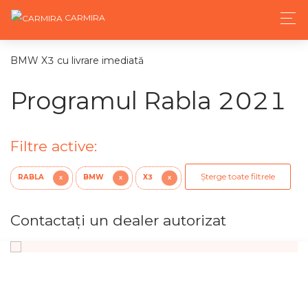
CARMIRA
BMW X3 cu livrare imediată
Programul Rabla 2021
Filtre active:
Șterge toate filtrele
RABLA
BMW
X3
X
X
X
Contactaţi un dealer autorizat