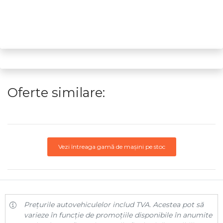
Oferte similare:
Vezi întreaga gamă de mașini pe stoc
Prețurile autovehiculelor includ TVA. Acestea pot să
varieze în funcție de promoțiile disponibile în anumite