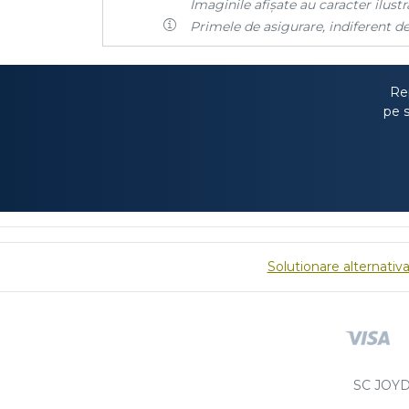
Imaginile afișate au caracter ilustra
Primele de asigurare, indiferent de
Rep
pe s
Solutionare alternativa 
SC JOYD