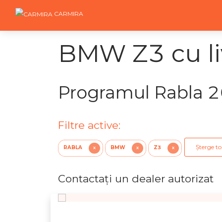
CARMIRA
BMW Z3 cu li
Programul Rabla 
Filtre active:
Șterge toa
RABLA
BMW
Z3
X
X
X
Contactaţi un dealer autorizat