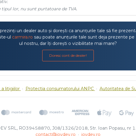
tiv.
 tipul lor, nu sunt purtatoare de TVA.
rezinți un dealer auto și dorești ca anunțurile tale să fie prezen
ite-ul
carmira.ro
sau poate anunțurile tale sunt deja prezente pe 
ul nostru, dar îți dorești o vizibilitate mai mare?
Doresc cont de dealer!
a litigiilor
·
Protectia consumatorului ANPC
·
Autoritatea de S
EV SRL, RO39458870, J08/1326/2018, Str. Ioan Popasu, nr 15
contact@joydev.ro
·
joydev.ro