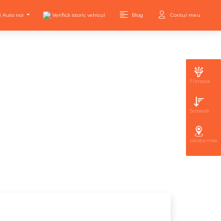
i Auto noi
Verifică istoric vehicul
Blog
Contul meu
Filtrează
Sortează
Locația mea