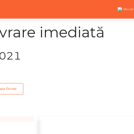
Vânzăr
vrare imediată
2021
te filtrele