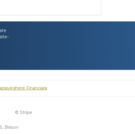
tate
site-
upraveghere Financiara
© Stripe
, Brașov