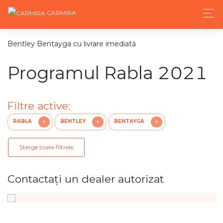
CARMIRA
Bentley Bentayga cu livrare imediată
Programul Rabla 2021
Filtre active:
RABLA
BENTLEY
BENTAYGA
X
X
X
Șterge toate filtrele
Contactaţi un dealer autorizat