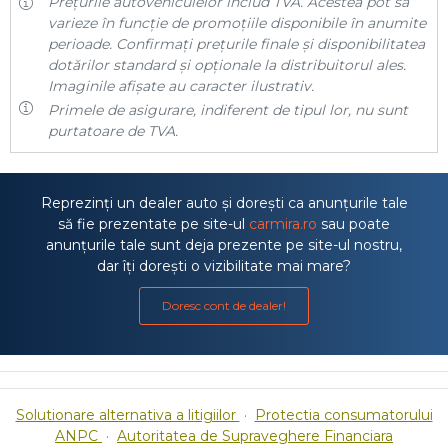
Prețurile autovehiculelor includ TVA. Acestea pot să
varieze în funcție de promoțiile disponibile în anumite
perioade. Confirmați prețurile finale și disponibilitatea
dotărilor standard și opționale la distribuitorul ales.
Imaginile afișate au caracter ilustrativ.
Primele de asigurare, indiferent de tipul lor, nu sunt
purtatoare de TVA.
Reprezinți un dealer auto și dorești ca anunțurile tale
să fie prezentate pe site-ul
carmira.ro
sau poate
anunțurile tale sunt deja prezente pe site-ul nostru,
dar îți dorești o vizibilitate mai mare?
Doresc cont de dealer!
Solutionare alternativa a litigiilor
·
Protectia consumatorului
ANPC
·
Autoritatea de Supraveghere Financiara