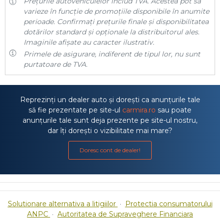
Prețurile autovehiculelor includ TVA. Acestea pot să
varieze în funcție de promoțiile disponibile în anumite
perioade. Confirmați prețurile finale și disponibilitatea
dotărilor standard și opționale la distribuitorul ales.
Imaginile afișate au caracter ilustrativ.
Primele de asigurare, indiferent de tipul lor, nu sunt
purtatoare de TVA.
Reprezinți un dealer auto și dorești ca anunțurile tale
să fie prezentate pe site-ul
carmira.ro
sau poate
anunțurile tale sunt deja prezente pe site-ul nostru,
dar îți dorești o vizibilitate mai mare?
Doresc cont de dealer!
Solutionare alternativa a litigiilor
·
Protectia consumatorului
ANPC
·
Autoritatea de Supraveghere Financiara