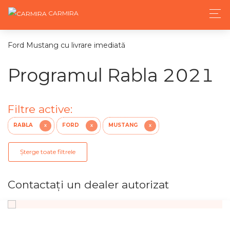
CARMIRA
Ford Mustang cu livrare imediată
Programul Rabla 2021
Filtre active:
RABLA
FORD
MUSTANG
X
X
X
Șterge toate filtrele
Contactaţi un dealer autorizat