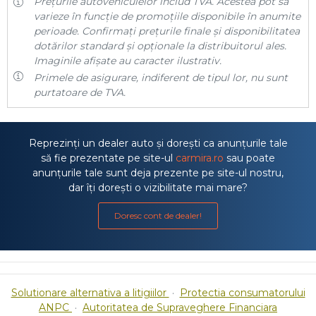
Prețurile autovehiculelor includ TVA. Acestea pot să
varieze în funcție de promoțiile disponibile în anumite
perioade. Confirmați prețurile finale și disponibilitatea
dotărilor standard și opționale la distribuitorul ales.
Imaginile afișate au caracter ilustrativ.
Primele de asigurare, indiferent de tipul lor, nu sunt
purtatoare de TVA.
Reprezinți un dealer auto și dorești ca anunțurile tale
să fie prezentate pe site-ul
carmira.ro
sau poate
anunțurile tale sunt deja prezente pe site-ul nostru,
dar îți dorești o vizibilitate mai mare?
Doresc cont de dealer!
Solutionare alternativa a litigiilor
·
Protectia consumatorului
ANPC
·
Autoritatea de Supraveghere Financiara