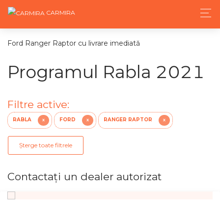
CARMIRA
Ford Ranger Raptor cu livrare imediată
Programul Rabla 2021
Filtre active:
RABLA
FORD
RANGER RAPTOR
X
X
X
Șterge toate filtrele
Contactaţi un dealer autorizat