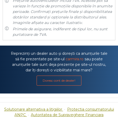
Prețurile autovehiculelor includ TVA. Acestea pot să
varieze în funcție de promoțiile disponibile în anumite
perioade. Confirmați prețurile finale și disponibilitatea
dotărilor standard și opționale la distribuitorul ales.
Imaginile afișate au caracter ilustrativ.
Primele de asigurare, indiferent de tipul lor, nu sunt
purtatoare de TVA.
Reprezinți un dealer auto și dorești ca anunțurile tale
să fie prezentate pe site-ul
carmira.ro
sau poate
anunțurile tale sunt deja prezente pe site-ul nostru,
dar îți dorești o vizibilitate mai mare?
Doresc cont de dealer!
Solutionare alternativa a litigiilor
·
Protectia consumatorului
ANPC
·
Autoritatea de Supraveghere Financiara