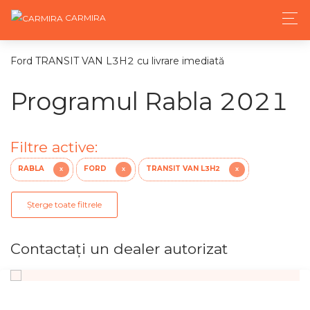
CARMIRA
Ford TRANSIT VAN L3H2 cu livrare imediată
Programul Rabla 2021
Filtre active:
RABLA
FORD
TRANSIT VAN L3H2
X
X
X
Șterge toate filtrele
Contactaţi un dealer autorizat