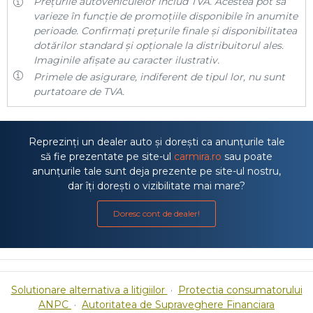
Prețurile autovehiculelor includ TVA. Acestea pot să
varieze în funcție de promoțiile disponibile în anumite
perioade. Confirmați prețurile finale și disponibilitatea
dotărilor standard și opționale la distribuitorul ales.
Imaginile afișate au caracter ilustrativ.
Primele de asigurare, indiferent de tipul lor, nu sunt
purtatoare de TVA.
Reprezinți un dealer auto și dorești ca anunțurile tale
să fie prezentate pe site-ul
carmira.ro
sau poate
anunțurile tale sunt deja prezente pe site-ul nostru,
dar îți dorești o vizibilitate mai mare?
Doresc cont de dealer!
Solutionare alternativa a litigiilor
·
Protectia consumatorului
ANPC
·
Autoritatea de Supraveghere Financiara