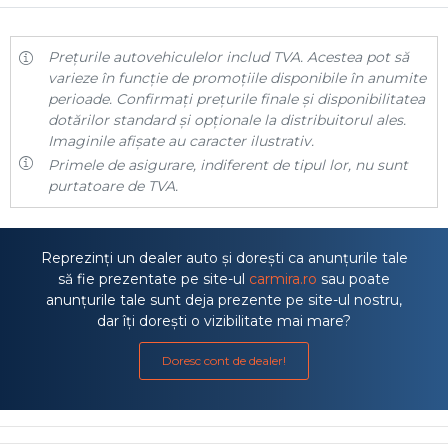
Prețurile autovehiculelor includ TVA. Acestea pot să
varieze în funcție de promoțiile disponibile în anumite
perioade. Confirmați prețurile finale și disponibilitatea
dotărilor standard și opționale la distribuitorul ales.
Imaginile afișate au caracter ilustrativ.
Primele de asigurare, indiferent de tipul lor, nu sunt
purtatoare de TVA.
Reprezinți un dealer auto și dorești ca anunțurile tale
să fie prezentate pe site-ul
carmira.ro
sau poate
anunțurile tale sunt deja prezente pe site-ul nostru,
dar îți dorești o vizibilitate mai mare?
Doresc cont de dealer!