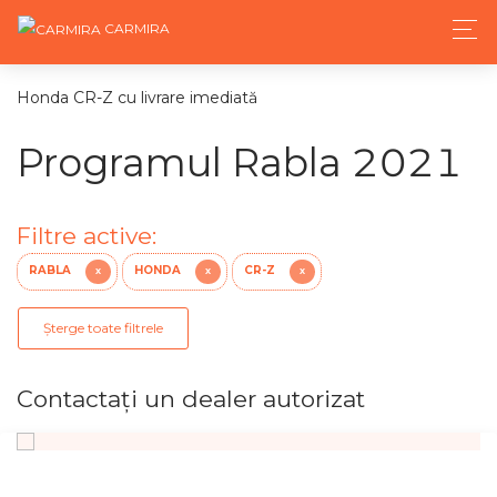
CARMIRA
Honda CR-Z cu livrare imediată
Programul Rabla 2021
Filtre active:
RABLA
HONDA
CR-Z
X
X
X
Șterge toate filtrele
Contactaţi un dealer autorizat