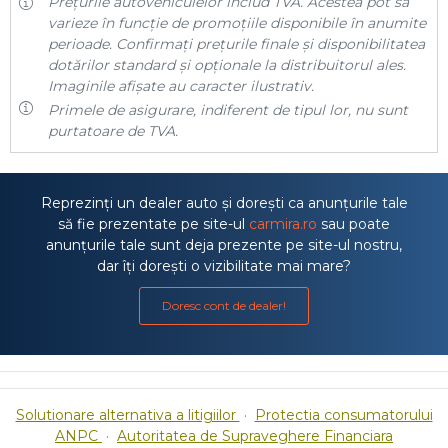
Prețurile autovehiculelor includ TVA. Acestea pot să
varieze în funcție de promoțiile disponibile în anumite
perioade. Confirmați prețurile finale și disponibilitatea
dotărilor standard și opționale la distribuitorul ales.
Imaginile afișate au caracter ilustrativ.
Primele de asigurare, indiferent de tipul lor, nu sunt
purtatoare de TVA.
Reprezinți un dealer auto și dorești ca anunțurile tale
să fie prezentate pe site-ul
carmira.ro
sau poate
anunțurile tale sunt deja prezente pe site-ul nostru,
dar îți dorești o vizibilitate mai mare?
Doresc cont de dealer!
Solutionare alternativa a litigiilor
·
Protectia consumatorului
ANPC
·
Autoritatea de Supraveghere Financiara