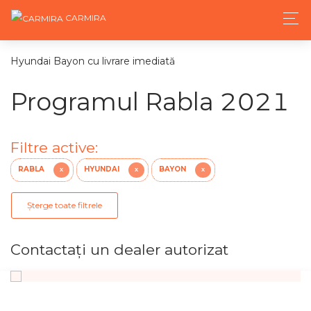
CARMIRA
Hyundai Bayon cu livrare imediată
Programul Rabla 2021
Filtre active:
RABLA
HYUNDAI
BAYON
X
X
X
Șterge toate filtrele
Contactaţi un dealer autorizat