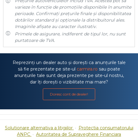
Prețurile autovehiculelor includ TVA. Acestea pot să
varieze în funcție de promoțiile disponibile în anumite
perioade. Confirmați prețurile finale și disponibilitatea
dotărilor standard și opționale la distribuitorul ales.
Imaginile afișate au caracter ilustrativ.
Primele de asigurare, indiferent de tipul lor, nu sunt
purtatoare de TVA.
Reprezinți un dealer auto și dorești ca anunțurile tale
să fie prezentate pe site-ul
carmira.ro
sau poate
anunțurile tale sunt deja prezente pe site-ul nostru,
dar îți dorești o vizibilitate mai mare?
Doresc cont de dealer!
Solutionare alternativa a litigiilor
·
Protectia consumatorului
ANPC
·
Autoritatea de Supraveghere Financiara