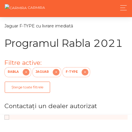
CARMIRA
Jaguar F-TYPE cu livrare imediată
Programul Rabla 2021
Filtre active:
RABLA
JAGUAR
F-TYPE
X
X
X
Șterge toate filtrele
Contactaţi un dealer autorizat