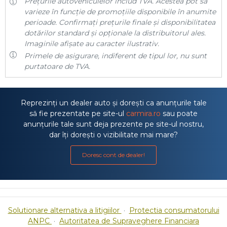
Prețurile autovehiculelor includ TVA. Acestea pot să
varieze în funcție de promoțiile disponibile în anumite
perioade. Confirmați prețurile finale și disponibilitatea
dotărilor standard și opționale la distribuitorul ales.
Imaginile afișate au caracter ilustrativ.
Primele de asigurare, indiferent de tipul lor, nu sunt
purtatoare de TVA.
Reprezinți un dealer auto și dorești ca anunțurile tale
să fie prezentate pe site-ul
carmira.ro
sau poate
anunțurile tale sunt deja prezente pe site-ul nostru,
dar îți dorești o vizibilitate mai mare?
Doresc cont de dealer!
Solutionare alternativa a litigiilor
·
Protectia consumatorului
ANPC
·
Autoritatea de Supraveghere Financiara