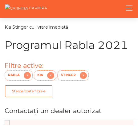
CARMIRA
Kia Stinger cu livrare imediată
Programul Rabla 2021
Filtre active:
RABLA
KIA
STINGER
X
X
X
Șterge toate filtrele
Contactaţi un dealer autorizat