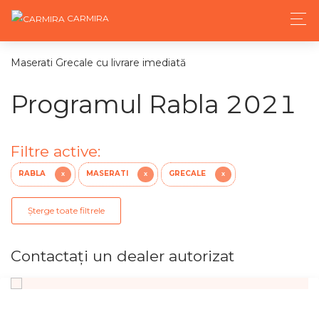
CARMIRA
Maserati Grecale cu livrare imediată
Programul Rabla 2021
Filtre active:
RABLA
MASERATI
GRECALE
X
X
X
Șterge toate filtrele
Contactaţi un dealer autorizat