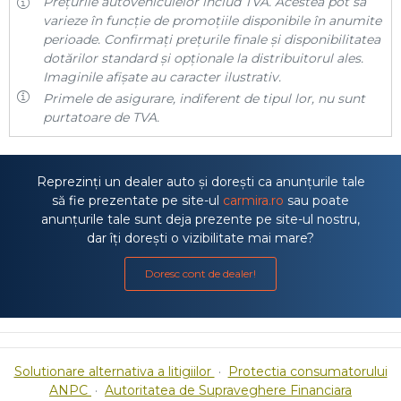
Prețurile autovehiculelor includ TVA. Acestea pot să
varieze în funcție de promoțiile disponibile în anumite
perioade. Confirmați prețurile finale și disponibilitatea
dotărilor standard și opționale la distribuitorul ales.
Imaginile afișate au caracter ilustrativ.
Primele de asigurare, indiferent de tipul lor, nu sunt
purtatoare de TVA.
Reprezinți un dealer auto și dorești ca anunțurile tale
să fie prezentate pe site-ul
carmira.ro
sau poate
anunțurile tale sunt deja prezente pe site-ul nostru,
dar îți dorești o vizibilitate mai mare?
Doresc cont de dealer!
Solutionare alternativa a litigiilor
·
Protectia consumatorului
ANPC
·
Autoritatea de Supraveghere Financiara