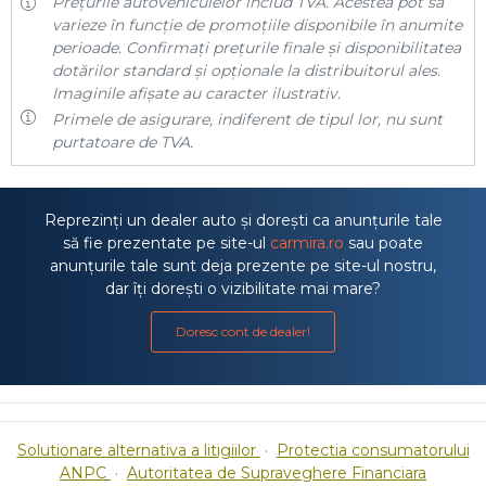
Prețurile autovehiculelor includ TVA. Acestea pot să
varieze în funcție de promoțiile disponibile în anumite
perioade. Confirmați prețurile finale și disponibilitatea
dotărilor standard și opționale la distribuitorul ales.
Imaginile afișate au caracter ilustrativ.
Primele de asigurare, indiferent de tipul lor, nu sunt
purtatoare de TVA.
Reprezinți un dealer auto și dorești ca anunțurile tale
să fie prezentate pe site-ul
carmira.ro
sau poate
anunțurile tale sunt deja prezente pe site-ul nostru,
dar îți dorești o vizibilitate mai mare?
Doresc cont de dealer!
Solutionare alternativa a litigiilor
·
Protectia consumatorului
ANPC
·
Autoritatea de Supraveghere Financiara