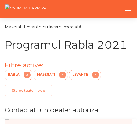
CARMIRA
Maserati Levante cu livrare imediată
Programul Rabla 2021
Filtre active:
RABLA
MASERATI
LEVANTE
X
X
X
Șterge toate filtrele
Contactaţi un dealer autorizat