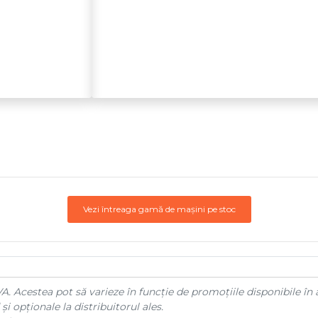
Vezi întreaga gamă de mașini pe stoc
A. Acestea pot să varieze în funcție de promoțiile disponibile în 
și opționale la distribuitorul ales.