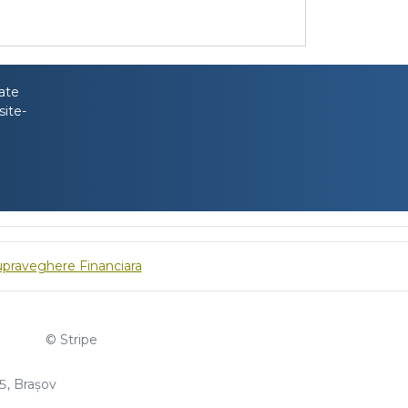
tate
site-
upraveghere Financiara
© Stripe
, Brașov