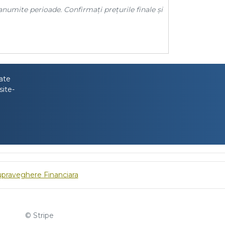
anumite perioade. Confirmați prețurile finale și
tate
site-
upraveghere Financiara
© Stripe