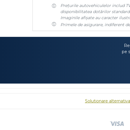
Prețurile autovehiculelor includ TV
disponibilitatea dotărilor standard 
Imaginile afișate au caracter ilustra
Primele de asigurare, indiferent de
Rep
pe s
Solutionare alternativa 