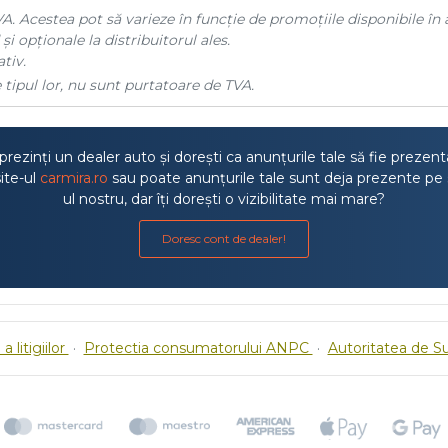
A. Acestea pot să varieze în funcție de promoțiile disponibile în 
și opționale la distribuitorul ales.
tiv.
 tipul lor, nu sunt purtatoare de TVA.
rezinți un dealer auto și dorești ca anunțurile tale să fie prezen
ite-ul
carmira.ro
sau poate anunțurile tale sunt deja prezente pe 
ul nostru, dar îți dorești o vizibilitate mai mare?
Doresc cont de dealer!
a litigiilor
·
Protectia consumatorului ANPC
·
Autoritatea de S