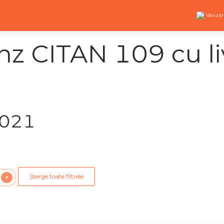
Vânzăr
z CITAN 109 cu li
2021
Șterge toate filtrele
X