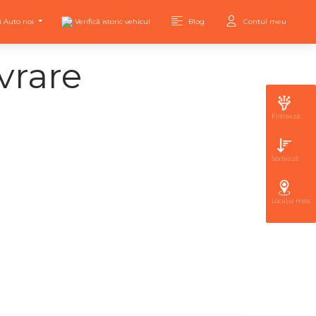
i Auto noi
Verifică istoric vehicul
Blog
Contul meu
vrare
Filtrează
Sortează
Locația mea