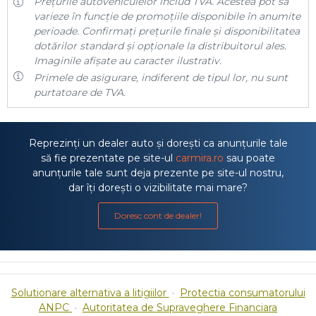
Prețurile autovehiculelor includ TVA. Acestea pot să
varieze în funcție de promoțiile disponibile în anumite
perioade. Confirmați prețurile finale și disponibilitatea
dotărilor standard și opționale la distribuitorul ales.
Imaginile afișate au caracter ilustrativ.
Primele de asigurare, indiferent de tipul lor, nu sunt
purtatoare de TVA.
Reprezinți un dealer auto și dorești ca anunțurile tale
să fie prezentate pe site-ul
carmira.ro
sau poate
anunțurile tale sunt deja prezente pe site-ul nostru,
dar îți dorești o vizibilitate mai mare?
Doresc cont de dealer!
Solutionare alternativa a litigiilor
·
Protectia consumatorului
ANPC
·
Autoritatea de Supraveghere Financiara