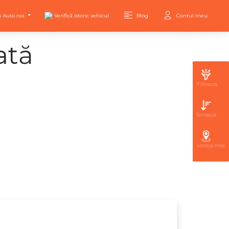
i Auto noi
Verifică istoric vehicul
Blog
Contul meu
ată
Filtrează
Sortează
Locația mea