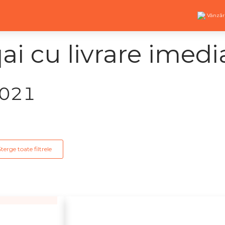
Vânzăr
i cu livrare imedi
2021
Șterge toate filtrele