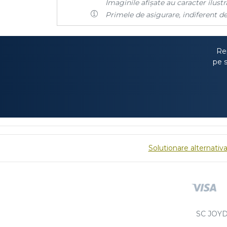
Imaginile afișate au caracter ilustra
Primele de asigurare, indiferent de
Rep
pe s
Solutionare alternativa 
SC JOYD