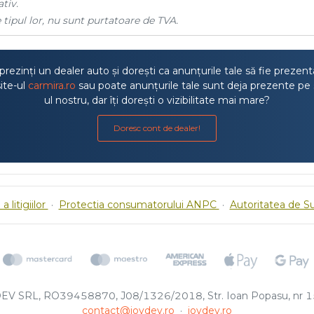
tiv.
 tipul lor, nu sunt purtatoare de TVA.
rezinți un dealer auto și dorești ca anunțurile tale să fie prezen
ite-ul
carmira.ro
sau poate anunțurile tale sunt deja prezente pe 
ul nostru, dar îți dorești o vizibilitate mai mare?
Doresc cont de dealer!
a litigiilor
·
Protectia consumatorului ANPC
·
Autoritatea de S
EV SRL, RO39458870, J08/1326/2018, Str. Ioan Popasu, nr 15
contact@joydev.ro
·
joydev.ro