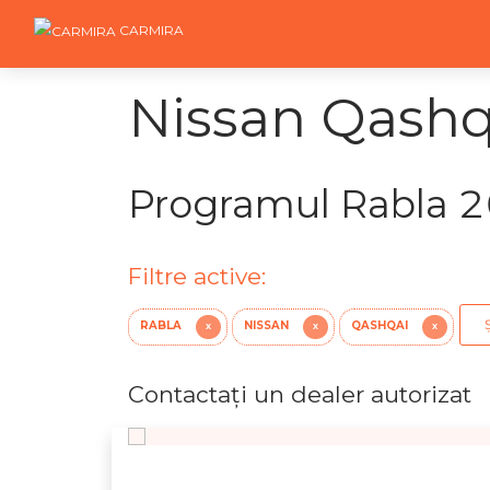
CARMIRA
Nissan Qashqa
Programul Rabla 
Filtre active:
RABLA
NISSAN
QASHQAI
X
X
X
Contactaţi un dealer autorizat