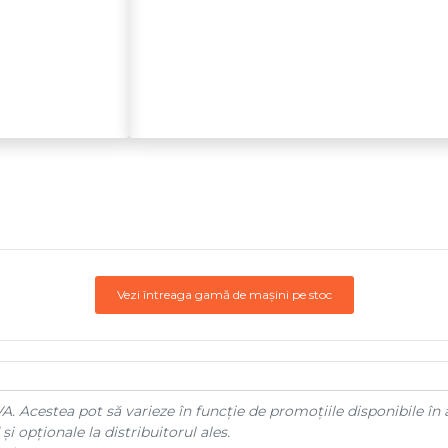
Vezi întreaga gamă de mașini pe stoc
A. Acestea pot să varieze în funcție de promoțiile disponibile în 
și opționale la distribuitorul ales.