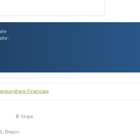
tate
site-
upraveghere Financiara
© Stripe
, Brașov