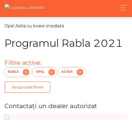
CARMIRA
Opel Astra cu livrare imediată
Programul Rabla 2021
Filtre active:
RABLA
OPEL
ASTRA
X
X
X
Șterge toate filtrele
Contactaţi un dealer autorizat