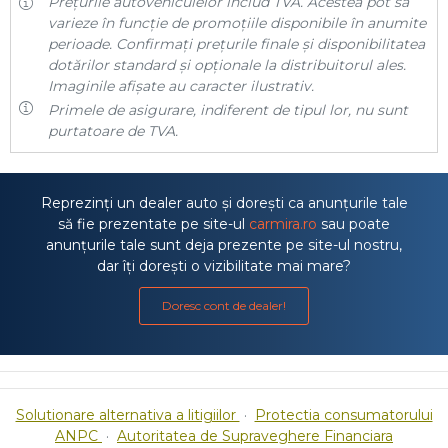
Prețurile autovehiculelor includ TVA. Acestea pot să
varieze în funcție de promoțiile disponibile în anumite
perioade. Confirmați prețurile finale și disponibilitatea
dotărilor standard și opționale la distribuitorul ales.
Imaginile afișate au caracter ilustrativ.
Primele de asigurare, indiferent de tipul lor, nu sunt
purtatoare de TVA.
Reprezinți un dealer auto și dorești ca anunțurile tale
să fie prezentate pe site-ul
carmira.ro
sau poate
anunțurile tale sunt deja prezente pe site-ul nostru,
dar îți dorești o vizibilitate mai mare?
Doresc cont de dealer!
Solutionare alternativa a litigiilor
·
Protectia consumatorului
ANPC
·
Autoritatea de Supraveghere Financiara