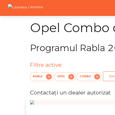
CARMIRA
Opel Combo c
Programul Rabla 
Filtre active:
Șter
RABLA
OPEL
COMBO
X
X
X
Contactaţi un dealer autorizat