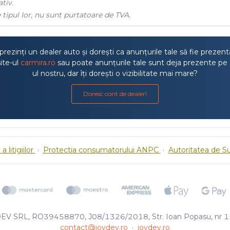
tiv.
 tipul lor, nu sunt purtatoare de TVA.
rezinți un dealer auto și dorești ca anunțurile tale să fie prezen
ite-ul
carmira.ro
sau poate anunțurile tale sunt deja prezente pe 
ul nostru, dar îți dorești o vizibilitate mai mare?
Doresc cont de dealer!
a litigiilor
·
Protectia consumatorului ANPC
·
Autoritatea de S
EV SRL, RO39458870, J08/1326/2018, Str. Ioan Popasu, nr 15
contact@joydev.ro
·
joydev.ro