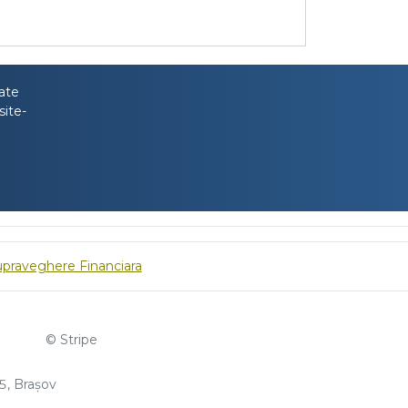
tate
site-
upraveghere Financiara
© Stripe
, Brașov