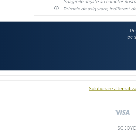
Imaginile afișate au caracter ilustra
Primele de asigurare, indiferent de
Rep
pe s
Solutionare alternativa 
SC JOYD