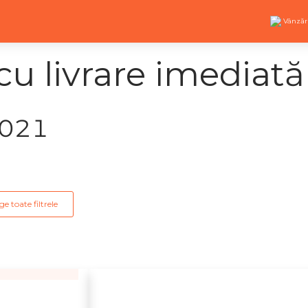
Vânzăr
u livrare imediată
2021
ge toate filtrele