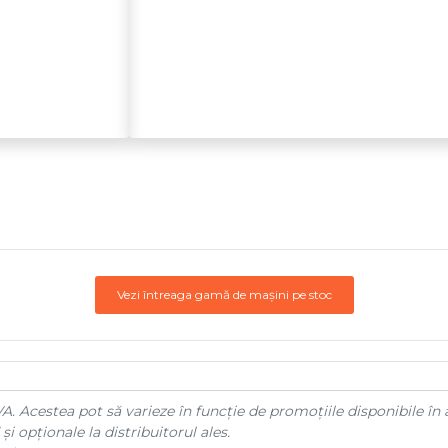
Vezi întreaga gamă de mașini pe stoc
A. Acestea pot să varieze în funcție de promoțiile disponibile în 
și opționale la distribuitorul ales.