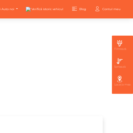
i Auto noi
Verifică istoric vehicul
Blog
Contul meu
Filtrează
Sortează
Locația mea