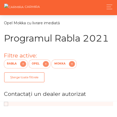
CARMIRA
Opel Mokka cu livrare imediată
Programul Rabla 2021
Filtre active:
RABLA
OPEL
MOKKA
X
X
X
Șterge toate filtrele
Contactaţi un dealer autorizat