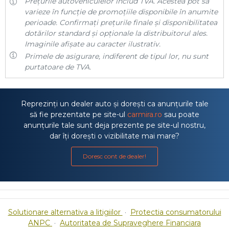
Prețurile autovehiculelor includ TVA. Acestea pot să
varieze în funcție de promoțiile disponibile în anumite
perioade. Confirmați prețurile finale și disponibilitatea
dotărilor standard și opționale la distribuitorul ales.
Imaginile afișate au caracter ilustrativ.
Primele de asigurare, indiferent de tipul lor, nu sunt
purtatoare de TVA.
Reprezinți un dealer auto și dorești ca anunțurile tale
să fie prezentate pe site-ul
carmira.ro
sau poate
anunțurile tale sunt deja prezente pe site-ul nostru,
dar îți dorești o vizibilitate mai mare?
Doresc cont de dealer!
Solutionare alternativa a litigiilor
·
Protectia consumatorului
ANPC
·
Autoritatea de Supraveghere Financiara