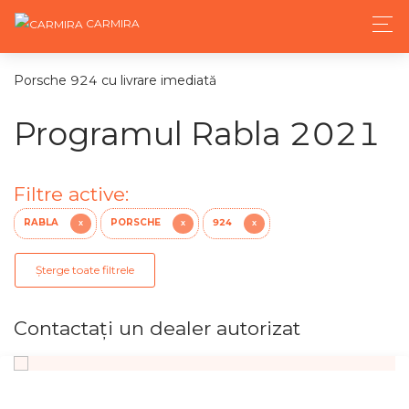
CARMIRA
Porsche 924 cu livrare imediată
Programul Rabla 2021
Filtre active:
RABLA
PORSCHE
924
X
X
X
Șterge toate filtrele
Contactaţi un dealer autorizat