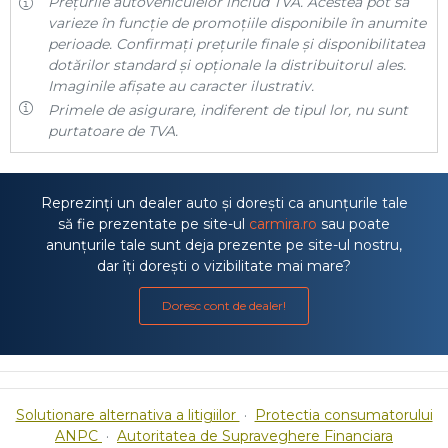
Prețurile autovehiculelor includ TVA. Acestea pot să
varieze în funcție de promoțiile disponibile în anumite
perioade. Confirmați prețurile finale și disponibilitatea
dotărilor standard și opționale la distribuitorul ales.
Imaginile afișate au caracter ilustrativ.
Primele de asigurare, indiferent de tipul lor, nu sunt
purtatoare de TVA.
Reprezinți un dealer auto și dorești ca anunțurile tale
să fie prezentate pe site-ul
carmira.ro
sau poate
anunțurile tale sunt deja prezente pe site-ul nostru,
dar îți dorești o vizibilitate mai mare?
Doresc cont de dealer!
Solutionare alternativa a litigiilor
·
Protectia consumatorului
ANPC
·
Autoritatea de Supraveghere Financiara