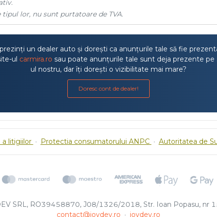
tiv.
 tipul lor, nu sunt purtatoare de TVA.
rezinți un dealer auto și dorești ca anunțurile tale să fie prezen
ite-ul
carmira.ro
sau poate anunțurile tale sunt deja prezente pe 
ul nostru, dar îți dorești o vizibilitate mai mare?
Doresc cont de dealer!
a litigiilor
·
Protectia consumatorului ANPC
·
Autoritatea de S
EV SRL, RO39458870, J08/1326/2018, Str. Ioan Popasu, nr 15
contact@joydev.ro
·
joydev.ro