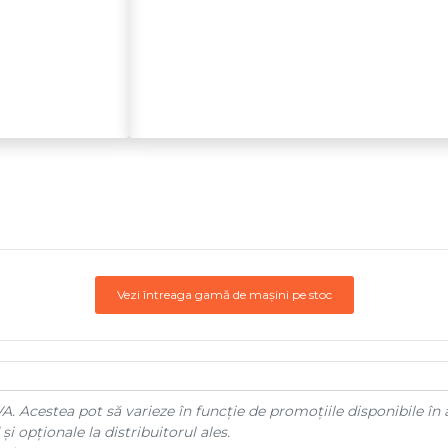
Vezi întreaga gamă de mașini pe stoc
A. Acestea pot să varieze în funcție de promoțiile disponibile în 
și opționale la distribuitorul ales.