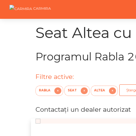
CARMIRA
Seat Altea cu 
Programul Rabla 
Filtre active:
Șterge
RABLA
SEAT
ALTEA
X
X
X
Contactaţi un dealer autorizat