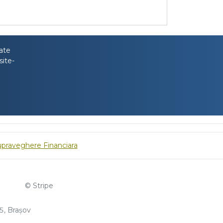
tate
site-
upraveghere Financiara
© Stripe
, Brașov