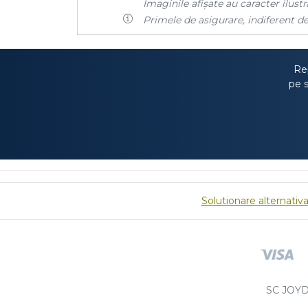
Imaginile afișate au caracter ilustra
Primele de asigurare, indiferent de
Rep
pe s
Solutionare alternativa 
SC JOYD