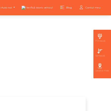
i Auto noi
Verifică istoric vehicul
Blog
Contul meu
Filtrează
Sortează
Locația mea