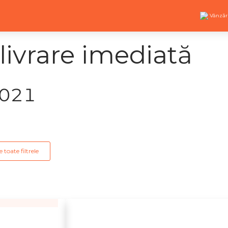
Vânzăr
livrare imediată
2021
 toate filtrele