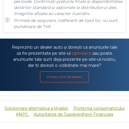
perioade. Confirmați prețurile finale și disponibilitatea
dotărilor standard și opționale la distribuitorul ales.
Imaginile afișate au caracter ilustrativ.
Primele de asigurare, indiferent de tipul lor, nu sunt
purtatoare de TVA.
Reprezinți un dealer auto și dorești ca anunțurile tale
să fie prezentate pe site-ul
carmira.ro
sau poate
anunțurile tale sunt deja prezente pe site-ul nostru,
dar îți dorești o vizibilitate mai mare?
Doresc cont de dealer!
Solutionare alternativa a litigiilor
·
Protectia consumatorului
ANPC
·
Autoritatea de Supraveghere Financiara