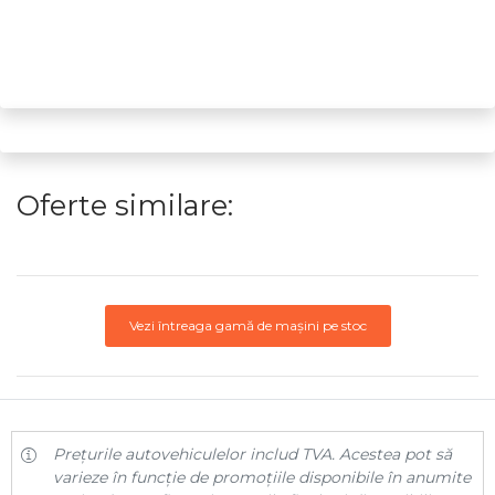
Oferte similare:
Vezi întreaga gamă de mașini pe stoc
Prețurile autovehiculelor includ TVA. Acestea pot să
varieze în funcție de promoțiile disponibile în anumite