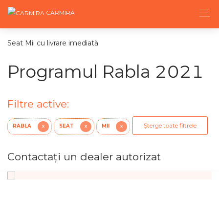
CARMIRA
Seat Mii cu livrare imediată
Programul Rabla 2021
Filtre active:
Șterge toate filtrele
RABLA
SEAT
MII
X
X
X
Contactaţi un dealer autorizat