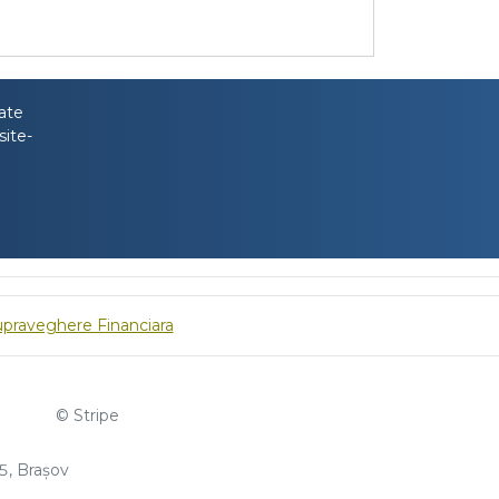
tate
site-
upraveghere Financiara
© Stripe
, Brașov