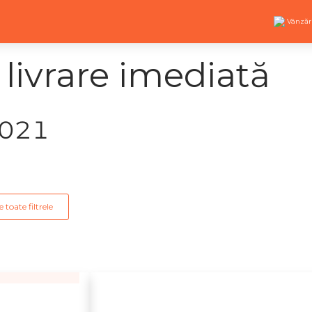
Vânzăr
 livrare imediată
2021
 toate filtrele