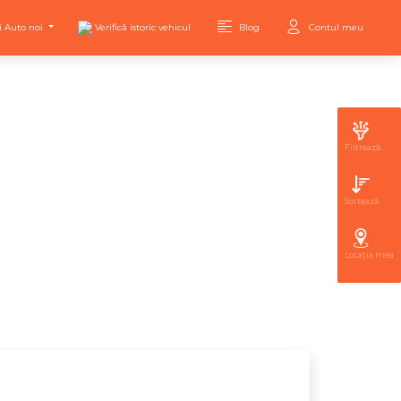
i Auto noi
Verifică istoric vehicul
Blog
Contul meu
Filtrează
Sortează
Locația mea