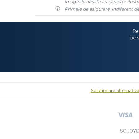
Imaginile afișate au caracter ilustra
Primele de asigurare, indiferent de
Rep
pe s
Solutionare alternativa 
SC JOYD