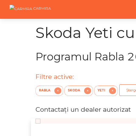
CARMIRA
Skoda Yeti cu
Programul Rabla 
Filtre active:
Șterge
RABLA
SKODA
YETI
X
X
X
Contactaţi un dealer autorizat