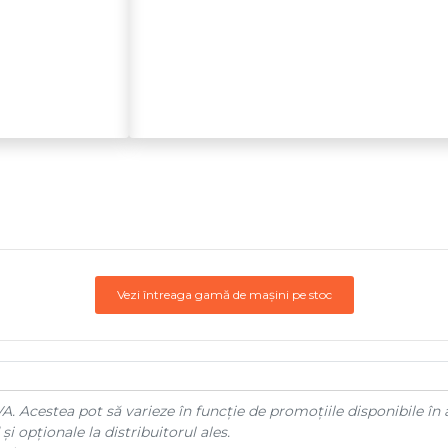
Vezi întreaga gamă de mașini pe stoc
A. Acestea pot să varieze în funcție de promoțiile disponibile în 
și opționale la distribuitorul ales.