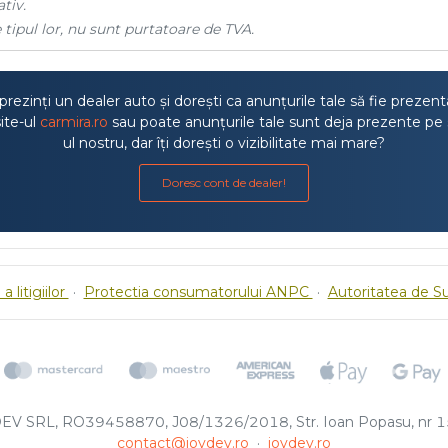
tiv.
 tipul lor, nu sunt purtatoare de TVA.
rezinți un dealer auto și dorești ca anunțurile tale să fie prezen
ite-ul
carmira.ro
sau poate anunțurile tale sunt deja prezente pe 
ul nostru, dar îți dorești o vizibilitate mai mare?
Doresc cont de dealer!
a litigiilor
·
Protectia consumatorului ANPC
·
Autoritatea de S
EV SRL, RO39458870, J08/1326/2018, Str. Ioan Popasu, nr 15
contact@joydev.ro
·
joydev.ro