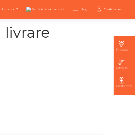
i Auto noi
Verifică istoric vehicul
Blog
Contul meu
livrare
Filtrează
Sortează
Locația mea