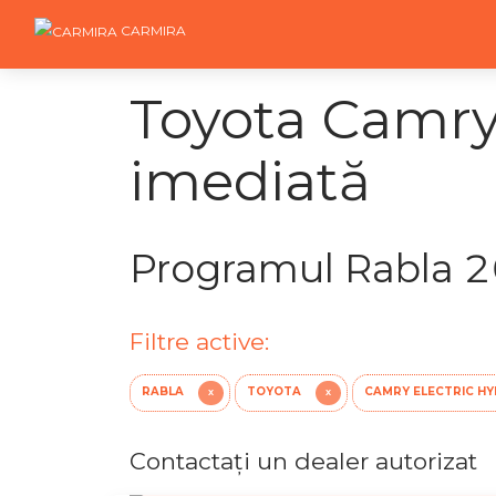
CARMIRA
Toyota Camry 
imediată
Programul Rabla 
Filtre active:
RABLA
TOYOTA
CAMRY ELECTRIC H
X
X
Contactaţi un dealer autorizat