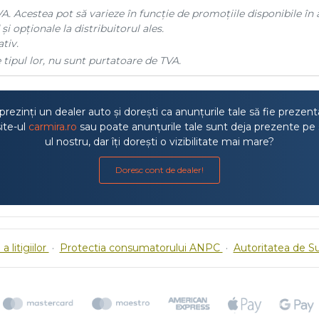
A. Acestea pot să varieze în funcție de promoțiile disponibile în 
și opționale la distribuitorul ales.
tiv.
 tipul lor, nu sunt purtatoare de TVA.
rezinți un dealer auto și dorești ca anunțurile tale să fie prezen
ite-ul
carmira.ro
sau poate anunțurile tale sunt deja prezente pe 
ul nostru, dar îți dorești o vizibilitate mai mare?
Doresc cont de dealer!
a litigiilor
·
Protectia consumatorului ANPC
·
Autoritatea de S