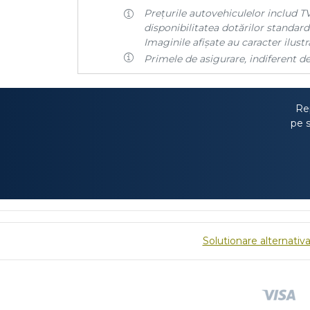
Prețurile autovehiculelor includ TV
disponibilitatea dotărilor standard 
Imaginile afișate au caracter ilustra
Primele de asigurare, indiferent de
Rep
pe s
Solutionare alternativa 