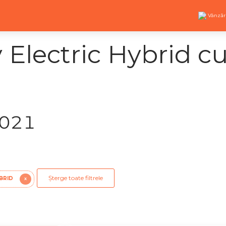
Vânzăr
Electric Hybrid cu 
2021
Șterge toate filtrele
YBRID
X