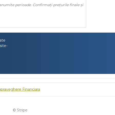
anumite perioade. Confirmați prețurile finale și
tate
site-
upraveghere Financiara
© Stripe