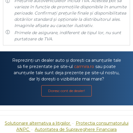
Prețurile autovehiculelor includ TVA. Acestea pot să
varieze în funcție de promoțiile disponibile în anumite
perioade. Confirmați prețurile finale și disponibilitatea
dotărilor standard și opționale la distribuitorul ales.
Imaginile afișate au caracter ilustrativ.
Primele de asigurare, indiferent de tipul lor, nu sunt
purtatoare de TVA.
Reprezinți un dealer auto și dorești ca anunțurile tale
să fie prezentate pe site-ul
carmira.ro
sau poate
anunțurile tale sunt deja prezente pe site-ul nostru,
dar îți dorești o vizibilitate mai mare?
Doresc cont de dealer!
Solutionare alternativa a litigiilor
·
Protectia consumatorului
ANPC
·
Autoritatea de Supraveghere Financiara