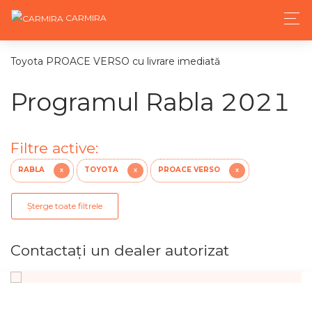
CARMIRA
Toyota PROACE VERSO cu livrare imediată
Programul Rabla 2021
Filtre active:
RABLA
TOYOTA
PROACE VERSO
X
X
X
Șterge toate filtrele
Contactaţi un dealer autorizat