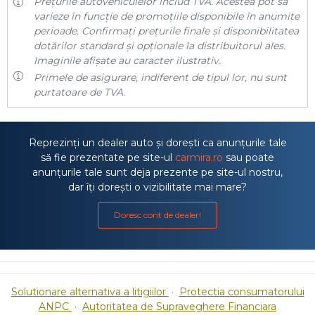
Prețurile autovehiculelor includ TVA. Acestea pot să
varieze în funcție de promoțiile disponibile în anumite
perioade. Confirmați prețurile finale și disponibilitatea
dotărilor standard și opționale la distribuitorul ales.
Imaginile afișate au caracter ilustrativ.
Primele de asigurare, indiferent de tipul lor, nu sunt
purtatoare de TVA.
Reprezinți un dealer auto și dorești ca anunțurile tale
să fie prezentate pe site-ul
carmira.ro
sau poate
anunțurile tale sunt deja prezente pe site-ul nostru,
dar îți dorești o vizibilitate mai mare?
Doresc cont de dealer!
Solutionare alternativa a litigiilor
·
Protectia consumatorului
ANPC
·
Autoritatea de Supraveghere Financiara