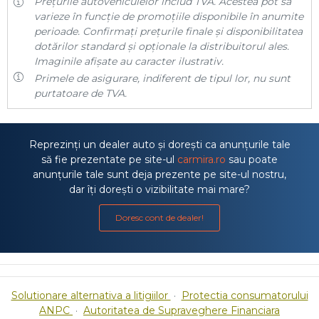
Prețurile autovehiculelor includ TVA. Acestea pot să
varieze în funcție de promoțiile disponibile în anumite
perioade. Confirmați prețurile finale și disponibilitatea
dotărilor standard și opționale la distribuitorul ales.
Imaginile afișate au caracter ilustrativ.
Primele de asigurare, indiferent de tipul lor, nu sunt
purtatoare de TVA.
Reprezinți un dealer auto și dorești ca anunțurile tale
să fie prezentate pe site-ul
carmira.ro
sau poate
anunțurile tale sunt deja prezente pe site-ul nostru,
dar îți dorești o vizibilitate mai mare?
Doresc cont de dealer!
Solutionare alternativa a litigiilor
·
Protectia consumatorului
ANPC
·
Autoritatea de Supraveghere Financiara