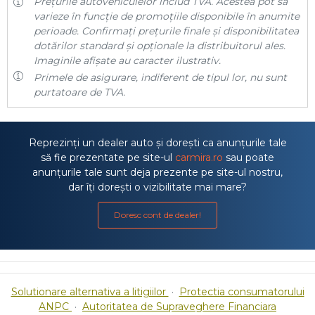
Prețurile autovehiculelor includ TVA. Acestea pot să
varieze în funcție de promoțiile disponibile în anumite
perioade. Confirmați prețurile finale și disponibilitatea
dotărilor standard și opționale la distribuitorul ales.
Imaginile afișate au caracter ilustrativ.
Primele de asigurare, indiferent de tipul lor, nu sunt
purtatoare de TVA.
Reprezinți un dealer auto și dorești ca anunțurile tale
să fie prezentate pe site-ul
carmira.ro
sau poate
anunțurile tale sunt deja prezente pe site-ul nostru,
dar îți dorești o vizibilitate mai mare?
Doresc cont de dealer!
Solutionare alternativa a litigiilor
·
Protectia consumatorului
ANPC
·
Autoritatea de Supraveghere Financiara