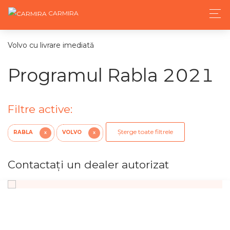
CARMIRA
Volvo cu livrare imediată
Programul Rabla 2021
Filtre active:
Șterge toate filtrele
RABLA
VOLVO
X
X
Contactaţi un dealer autorizat