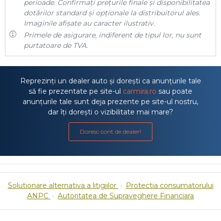
perioade. Confirmați prețurile finale și disponibilitatea
dotărilor standard și opționale la distribuitorul ales.
Imaginile afișate au caracter ilustrativ.
Primele de asigurare, indiferent de tipul lor, nu sunt
purtatoare de TVA.
Reprezinți un dealer auto și dorești ca anunțurile tale
să fie prezentate pe site-ul
carmira.ro
sau poate
anunțurile tale sunt deja prezente pe site-ul nostru,
dar îți dorești o vizibilitate mai mare?
Doresc cont de dealer!
Solutionare alternativa a litigiilor
·
Protectia consumatorului
ANPC
·
Autoritatea de Supraveghere Financiara