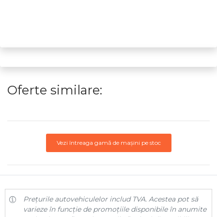
Oferte similare:
Vezi întreaga gamă de mașini pe stoc
Prețurile autovehiculelor includ TVA. Acestea pot să
varieze în funcție de promoțiile disponibile în anumite