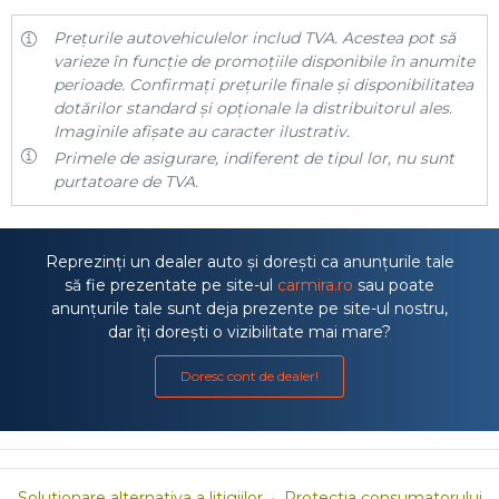
Prețurile autovehiculelor includ TVA. Acestea pot să
varieze în funcție de promoțiile disponibile în anumite
perioade. Confirmați prețurile finale și disponibilitatea
dotărilor standard și opționale la distribuitorul ales.
Imaginile afișate au caracter ilustrativ.
Primele de asigurare, indiferent de tipul lor, nu sunt
purtatoare de TVA.
Reprezinți un dealer auto și dorești ca anunțurile tale
să fie prezentate pe site-ul
carmira.ro
sau poate
anunțurile tale sunt deja prezente pe site-ul nostru,
dar îți dorești o vizibilitate mai mare?
Doresc cont de dealer!
Solutionare alternativa a litigiilor
·
Protectia consumatorului