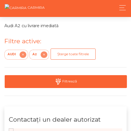
CARMIRA
Audi A2 cu livrare imediată
Filtre active:
Șterge toate filtrele
AUDI
A2
X
X
Filtrează
Contactaţi un dealer autorizat