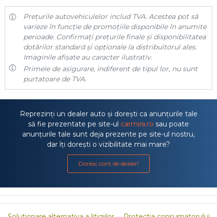
Prețurile autovehiculelor includ TVA. Acestea pot să
varieze în funcție de promoțiile disponibile în anumite
perioade. Confirmați prețurile finale și disponibilitatea
dotărilor standard și opționale la distribuitorul ales.
Imaginile afișate au caracter ilustrativ.
Primele de asigurare, indiferent de tipul lor, nu sunt
purtatoare de TVA.
Reprezinți un dealer auto și dorești ca anunțurile tale
să fie prezentate pe site-ul
carmira.ro
sau poate
anunțurile tale sunt deja prezente pe site-ul nostru,
dar îți dorești o vizibilitate mai mare?
Doresc cont de dealer!
Solutionare alternativa a litigiilor
·
Protectia consumatorului