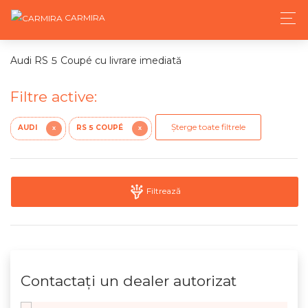
CARMIRA
Audi RS 5 Coupé cu livrare imediată
Filtre active:
Șterge toate filtrele
AUDI
RS 5 COUPÉ
X
X
Filtrează
Contactaţi un dealer autorizat