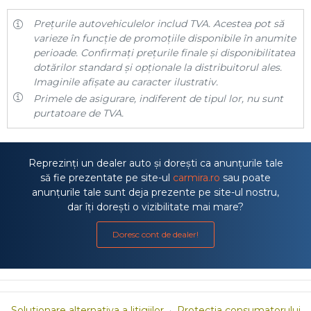
Prețurile autovehiculelor includ TVA. Acestea pot să
varieze în funcție de promoțiile disponibile în anumite
perioade. Confirmați prețurile finale și disponibilitatea
dotărilor standard și opționale la distribuitorul ales.
Imaginile afișate au caracter ilustrativ.
Primele de asigurare, indiferent de tipul lor, nu sunt
purtatoare de TVA.
Reprezinți un dealer auto și dorești ca anunțurile tale
să fie prezentate pe site-ul
carmira.ro
sau poate
anunțurile tale sunt deja prezente pe site-ul nostru,
dar îți dorești o vizibilitate mai mare?
Doresc cont de dealer!
Solutionare alternativa a litigiilor
·
Protectia consumatorului