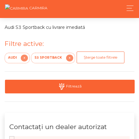
CARMIRA
Audi S3 Sportback cu livrare imediată
Filtre active:
Șterge toate filtrele
AUDI
S3 SPORTBACK
X
X
Filtrează
Contactaţi un dealer autorizat