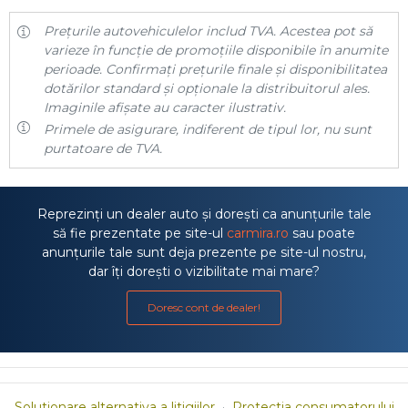
Prețurile autovehiculelor includ TVA. Acestea pot să
varieze în funcție de promoțiile disponibile în anumite
perioade. Confirmați prețurile finale și disponibilitatea
dotărilor standard și opționale la distribuitorul ales.
Imaginile afișate au caracter ilustrativ.
Primele de asigurare, indiferent de tipul lor, nu sunt
purtatoare de TVA.
Reprezinți un dealer auto și dorești ca anunțurile tale
să fie prezentate pe site-ul
carmira.ro
sau poate
anunțurile tale sunt deja prezente pe site-ul nostru,
dar îți dorești o vizibilitate mai mare?
Doresc cont de dealer!
Solutionare alternativa a litigiilor
·
Protectia consumatorului