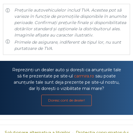
Prețurile autovehiculelor includ TVA. Acestea pot să
varieze în funcție de promoțiile disponibile în anumite
perioade. Confirmați prețurile finale și disponibilitatea
dotărilor standard și opționale la distribuitorul ales.
Imaginile afișate au caracter ilustrativ.
Primele de asigurare, indiferent de tipul lor, nu sunt
purtatoare de TVA.
Reprezinți un dealer auto și dorești ca anunțurile tale
să fie prezentate pe site-ul
carmira.ro
sau poate
anunțurile tale sunt deja prezente pe site-ul nostru,
dar îți dorești o vizibilitate mai mare?
Doresc cont de dealer!
Solutionare alternativa a litigiilor
·
Protectia consumatorului