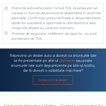
Prețurile autovehiculelor includ TVA. Acestea pot să
varieze în funcție de promoțiile disponibile în anumite
perioade. Confirmați prețurile finale și disponibilitatea
dotărilor standard și opționale la distribuitorul ales.
Imaginile afișate au caracter ilustrativ.
Primele de asigurare, indiferent de tipul lor, nu sunt
purtatoare de TVA.
Reprezinți un dealer auto și dorești ca anunțurile tale
să fie prezentate pe site-ul
carmira.ro
sau poate
anunțurile tale sunt deja prezente pe site-ul nostru,
dar îți dorești o vizibilitate mai mare?
Doresc cont de dealer!
Solutionare alternativa a litigiilor
·
Protectia consumatorului