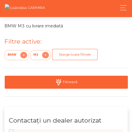
CARMIRA
BMW M3 cu livrare imediată
Filtre active:
Șterge toate filtrele
BMW
M3
X
X
Filtrează
Contactaţi un dealer autorizat