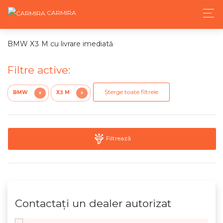
CARMIRA
BMW X3 M cu livrare imediată
Filtre active:
Șterge toate filtrele
BMW
X3 M
X
X
Filtrează
Contactaţi un dealer autorizat