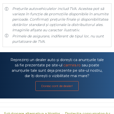
Prețurile autovehiculelor includ TVA. Acestea pot să
varieze în funcție de promoțiile disponibile în anumite
perioade. Confirmați prețurile finale și disponibilitatea
dotărilor standard și opționale la distribuitorul ales.
Imaginile afișate au caracter ilustrativ.
Primele de asigurare, indiferent de tipul lor, nu sunt
purtatoare de TVA.
Reprezinți un dealer auto și dorești ca anunțurile tale
să fie prezentate pe site-ul
carmira.ro
sau poate
anunțurile tale sunt deja prezente pe site-ul nostru,
dar îți dorești o vizibilitate mai mare?
Doresc cont de dealer!
Solutionare alternativa a litigiilor
·
Protectia consumatorului