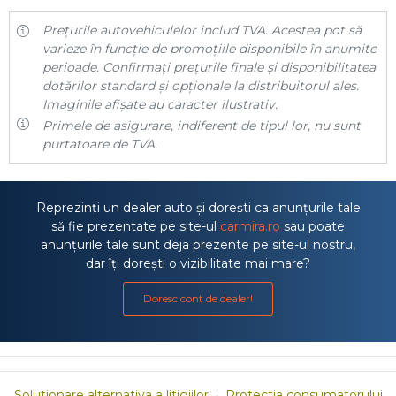
Prețurile autovehiculelor includ TVA. Acestea pot să
varieze în funcție de promoțiile disponibile în anumite
perioade. Confirmați prețurile finale și disponibilitatea
dotărilor standard și opționale la distribuitorul ales.
Imaginile afișate au caracter ilustrativ.
Primele de asigurare, indiferent de tipul lor, nu sunt
purtatoare de TVA.
Reprezinți un dealer auto și dorești ca anunțurile tale
să fie prezentate pe site-ul
carmira.ro
sau poate
anunțurile tale sunt deja prezente pe site-ul nostru,
dar îți dorești o vizibilitate mai mare?
Doresc cont de dealer!
Solutionare alternativa a litigiilor
·
Protectia consumatorului