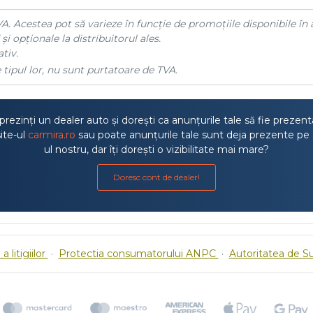
A. Acestea pot să varieze în funcție de promoțiile disponibile în 
și opționale la distribuitorul ales.
tiv.
 tipul lor, nu sunt purtatoare de TVA.
rezinți un dealer auto și dorești ca anunțurile tale să fie prezen
ite-ul
carmira.ro
sau poate anunțurile tale sunt deja prezente pe 
ul nostru, dar îți dorești o vizibilitate mai mare?
Doresc cont de dealer!
a litigiilor
·
Protectia consumatorului ANPC
·
Autoritatea de S