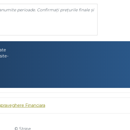
anumite perioade. Confirmați prețurile finale și
tate
site-
upraveghere Financiara
© Stripe