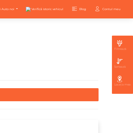
i Auto noi
Verifică istoric vehicul
Blog
Contul meu
Filtrează
Sortează
Locația mea