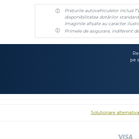
Prețurile autovehiculelor includ TV
disponibilitatea dotărilor standard 
Imaginile afișate au caracter ilustra
Primele de asigurare, indiferent de
Rep
pe s
Solutionare alternativa 