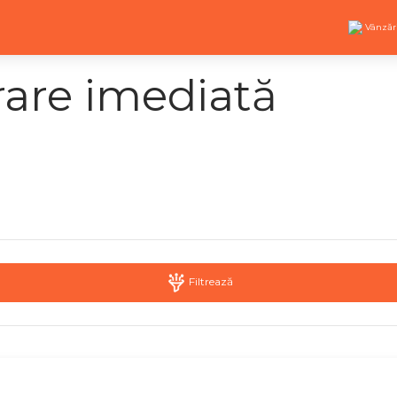
Vânzăr
vrare imediată
Filtrează