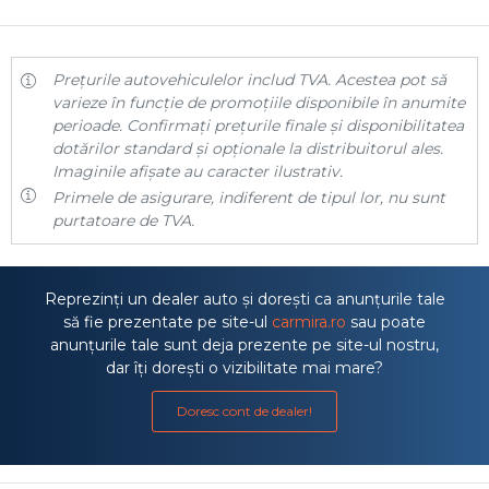
Prețurile autovehiculelor includ TVA. Acestea pot să
varieze în funcție de promoțiile disponibile în anumite
perioade. Confirmați prețurile finale și disponibilitatea
dotărilor standard și opționale la distribuitorul ales.
Imaginile afișate au caracter ilustrativ.
Primele de asigurare, indiferent de tipul lor, nu sunt
purtatoare de TVA.
Reprezinți un dealer auto și dorești ca anunțurile tale
să fie prezentate pe site-ul
carmira.ro
sau poate
anunțurile tale sunt deja prezente pe site-ul nostru,
dar îți dorești o vizibilitate mai mare?
Doresc cont de dealer!