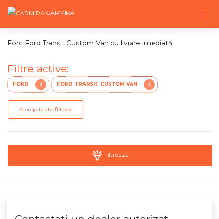
CARMIRA
Ford Ford Transit Custom Van cu livrare imediată
Filtre active:
FORD
FORD TRANSIT CUSTOM VAN
X
X
Șterge toate filtrele
Filtrează
Contactaţi un dealer autorizat