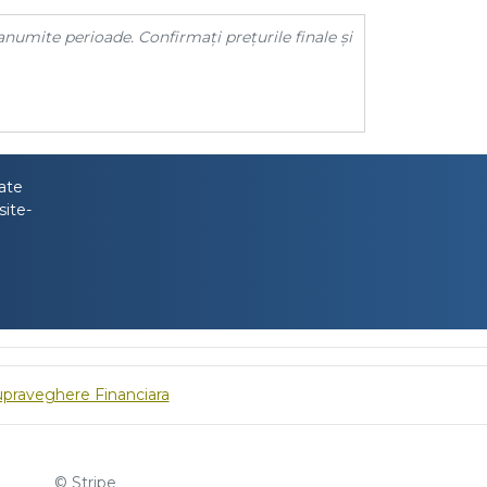
anumite perioade. Confirmați prețurile finale și
tate
site-
upraveghere Financiara
© Stripe