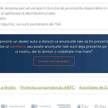
A. Acestea pot să varieze în funcție de promoțiile disponibile în 
și opționale la distribuitorul ales.
tiv.
 tipul lor, nu sunt purtatoare de TVA.
rezinți un dealer auto și dorești ca anunțurile tale să fie prezen
ite-ul
carmira.ro
sau poate anunțurile tale sunt deja prezente pe 
ul nostru, dar îți dorești o vizibilitate mai mare?
Doresc cont de dealer!
a litigiilor
·
Protectia consumatorului ANPC
·
Autoritatea de S