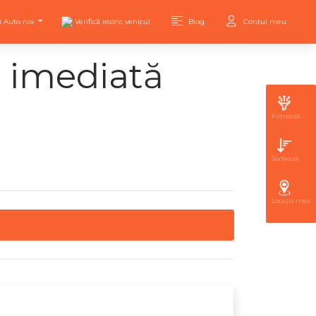
i Auto noi
Verifică istoric vehicul
Blog
Contul meu
e imediată
Filtrează
Sortează
Locația mea