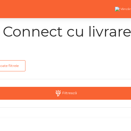
Vânzăr
Connect cu livrar
oate filtrele
Filtrează