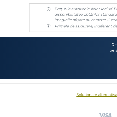
Prețurile autovehiculelor includ TV
disponibilitatea dotărilor standard 
Imaginile afișate au caracter ilustra
Primele de asigurare, indiferent de
Rep
pe s
Solutionare alternativa 