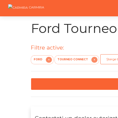
CARMIRA
Ford Tourneo 
Filtre active:
Șterge t
FORD
TOURNEO CONNECT
X
X