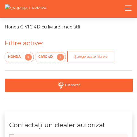
CARMIRA
Honda CIVIC 4D cu livrare imediată
Filtre active:
Șterge toate filtrele
HONDA
CIVIC 4D
X
X
Filtrează
Contactaţi un dealer autorizat