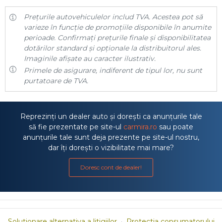
Prețurile autovehiculelor includ TVA. Acestea pot să
varieze în funcție de promoțiile disponibile în anumite
perioade. Confirmați prețurile finale și disponibilitatea
dotărilor standard și opționale la distribuitorul ales.
Imaginile afișate au caracter ilustrativ.
Primele de asigurare, indiferent de tipul lor, nu sunt
purtatoare de TVA.
Reprezinți un dealer auto și dorești ca anunțurile tale
să fie prezentate pe site-ul
carmira.ro
sau poate
anunțurile tale sunt deja prezente pe site-ul nostru,
dar îți dorești o vizibilitate mai mare?
Doresc cont de dealer!
Solutionare alternativa a litigiilor
·
Protectia consumatorului