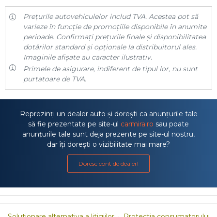
Prețurile autovehiculelor includ TVA. Acestea pot să
varieze în funcție de promoțiile disponibile în anumite
perioade. Confirmați prețurile finale și disponibilitatea
dotărilor standard și opționale la distribuitorul ales.
Imaginile afișate au caracter ilustrativ.
Primele de asigurare, indiferent de tipul lor, nu sunt
purtatoare de TVA.
Reprezinți un dealer auto și dorești ca anunțurile tale
să fie prezentate pe site-ul
carmira.ro
sau poate
anunțurile tale sunt deja prezente pe site-ul nostru,
dar îți dorești o vizibilitate mai mare?
Doresc cont de dealer!
Solutionare alternativa a litigiilor
·
Protectia consumatorului