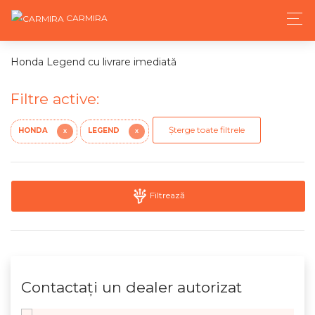
CARMIRA
Honda Legend cu livrare imediată
Filtre active:
Șterge toate filtrele
HONDA
LEGEND
X
X
Filtrează
Contactaţi un dealer autorizat